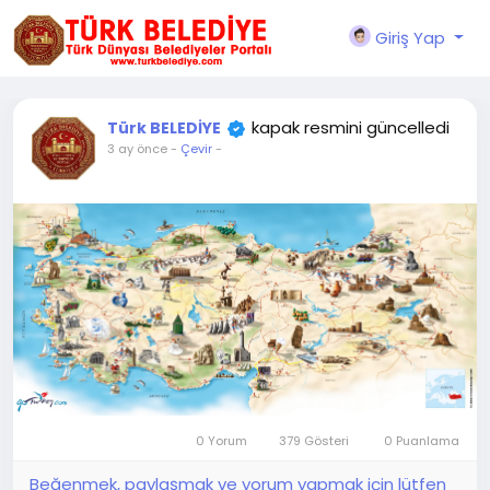
Giriş Yap
kapak resmini güncelledi
Türk BELEDİYE
3 ay önce
-
Çevir
-
0 Yorum
379 Gösteri
0 Puanlama
Beğenmek, paylaşmak ve yorum yapmak için lütfen