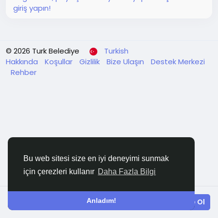
giriş yapın!
© 2026 Turk Belediye
Turkish
Hakkında
Koşullar
Gizlilik
Bize Ulaşın
Destek Merkezi
Rehber
Bu web sitesi size en iyi deneyimi sunmak
için çerezleri kullanır
Daha Fazla Bilgi
Anladım!
Giriş yapın
Ücretsiz Üye Ol