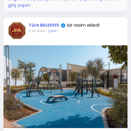
giriş yapın!
bir resim ekledi
Türk BELEDİYE
2 ay önce
-
Çevir
-