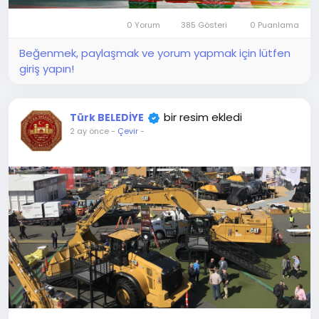
0 Yorum
385 Gösteri
0 Puanlama
Beğenmek, paylaşmak ve yorum yapmak için lütfen
giriş yapın!
bir resim ekledi
Türk BELEDİYE
2 ay önce
-
Çevir
-