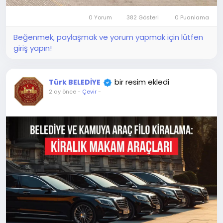
0 Yorum
382 Gösteri
0 Puanlama
Beğenmek, paylaşmak ve yorum yapmak için lütfen
giriş yapın!
bir resim ekledi
Türk BELEDİYE
2 ay önce
-
Çevir
-