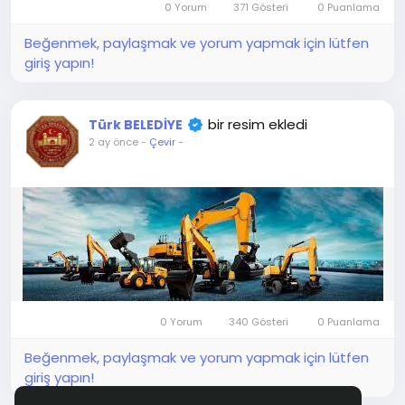
0 Yorum
371 Gösteri
0 Puanlama
Beğenmek, paylaşmak ve yorum yapmak için lütfen
giriş yapın!
bir resim ekledi
Türk BELEDİYE
2 ay önce
-
Çevir
-
0 Yorum
340 Gösteri
0 Puanlama
Beğenmek, paylaşmak ve yorum yapmak için lütfen
giriş yapın!