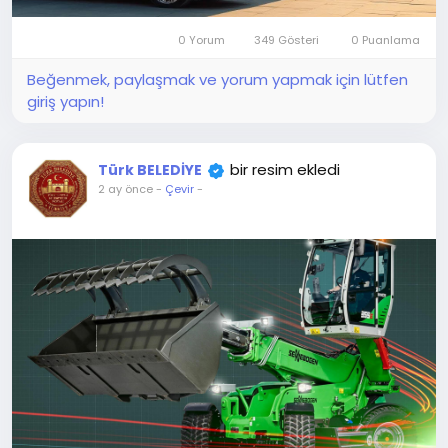
0 Yorum
349 Gösteri
0 Puanlama
Beğenmek, paylaşmak ve yorum yapmak için lütfen
giriş yapın!
bir resim ekledi
Türk BELEDİYE
2 ay önce
-
Çevir
-