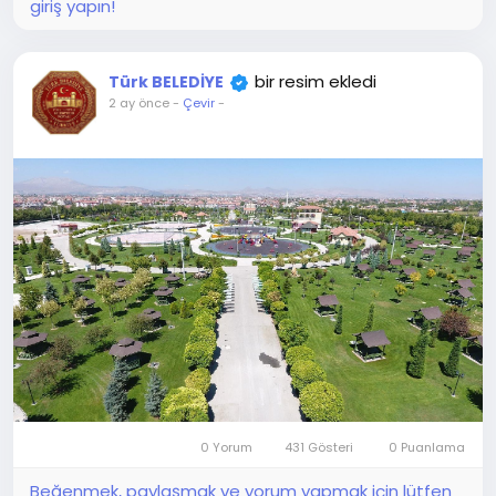
giriş yapın!
bir resim ekledi
Türk BELEDİYE
2 ay önce
-
Çevir
-
0 Yorum
431 Gösteri
0 Puanlama
Beğenmek, paylaşmak ve yorum yapmak için lütfen