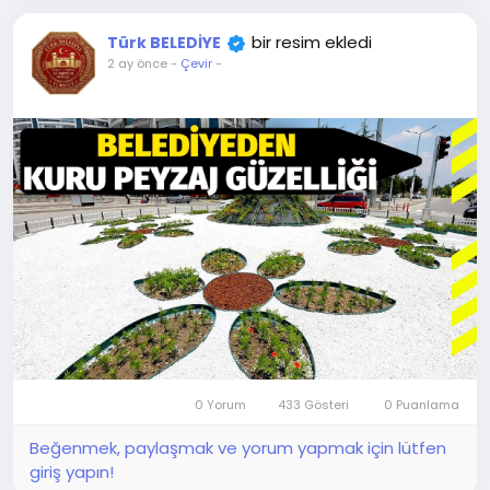
bir resim ekledi
Türk BELEDİYE
2 ay önce
-
Çevir
-
0 Yorum
433 Gösteri
0 Puanlama
Beğenmek, paylaşmak ve yorum yapmak için lütfen
giriş yapın!