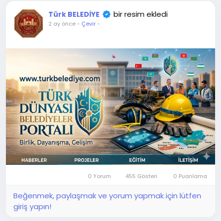
bir resim ekledi
Türk BELEDİYE
2 ay önce
-
Çevir
-
0 Yorum
455 Gösteri
0 Puanlama
Beğenmek, paylaşmak ve yorum yapmak için lütfen
giriş yapın!