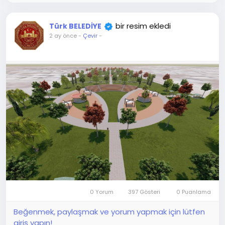
bir resim ekledi
Türk BELEDİYE
2 ay önce
-
Çevir
-
0 Yorum
397 Gösteri
0 Puanlama
Beğenmek, paylaşmak ve yorum yapmak için lütfen
giriş yapın!