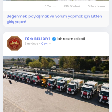
0 Yorum
439 Gösteri
0 Puanlama
Beğenmek, paylaşmak ve yorum yapmak için lütfen
giriş yapın!
bir resim ekledi
Türk BELEDİYE
2 ay önce
-
Çevir
-