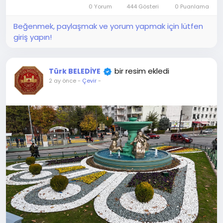
0 Yorum
444 Gösteri
0 Puanlama
Beğenmek, paylaşmak ve yorum yapmak için lütfen
giriş yapın!
bir resim ekledi
Türk BELEDİYE
2 ay önce
-
Çevir
-