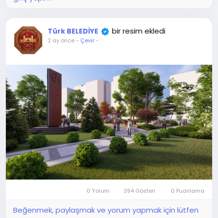
bir resim ekledi
Türk BELEDİYE
2 ay önce
-
Çevir
-
0 Yorum
394 Gösteri
0 Puanlama
Beğenmek, paylaşmak ve yorum yapmak için lütfen