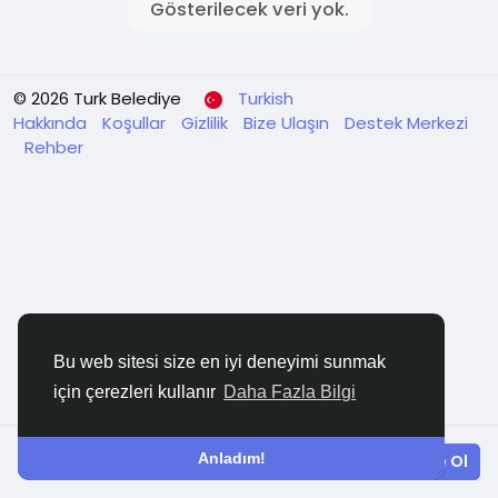
Gösterilecek veri yok.
© 2026 Turk Belediye
Turkish
Hakkında
Koşullar
Gizlilik
Bize Ulaşın
Destek Merkezi
Rehber
Bu web sitesi size en iyi deneyimi sunmak
için çerezleri kullanır
Daha Fazla Bilgi
Anladım!
Giriş yapın
Ücretsiz Üye Ol