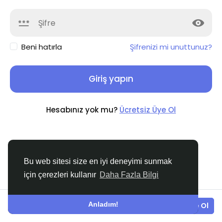
Beni hatırla
Şifrenizi mi unuttunuz?
Giriş yapın
Hesabınız yok mu?
Ücretsiz Üye Ol
Bu web sitesi size en iyi deneyimi sunmak
için çerezleri kullanır
Daha Fazla Bilgi
© 2026 Turk Belediye
Turkish
Hakkında
Koşullar
Gizlilik
Bize Ulaşın
Destek
Merkezi
Rehber
Anladım!
Giriş yapın
Ücretsiz Üye Ol