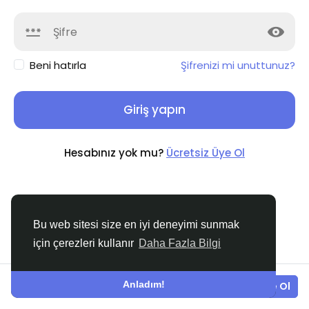
Beni hatırla
Şifrenizi mi unuttunuz?
Giriş yapın
Hesabınız yok mu?
Ücretsiz Üye Ol
Bu web sitesi size en iyi deneyimi sunmak
için çerezleri kullanır
Daha Fazla Bilgi
© 2026 Turk Belediye
Turkish
Hakkında
Koşullar
Gizlilik
Bize Ulaşın
Destek
Merkezi
Rehber
Anladım!
Giriş yapın
Ücretsiz Üye Ol